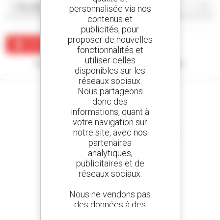
personnalisée via nos
contenus et
publicités, pour
proposer de nouvelles
Créer une alerte
fonctionnalités et
utiliser celles
Aucun résultat ne correspond à votre recherche.
disponibles sur les
réseaux sociaux.
Nous partageons
donc des
informations, quant à
votre navigation sur
Créez vos alertes
notre site, avec nos
et recevez des annonces de matériels d'occasion
partenaires
analytiques,
publicitaires et de
réseaux sociaux.
800 concessionnaires
Manitou partout dans le monde
Nous ne vendons pas
des données à des
tiers