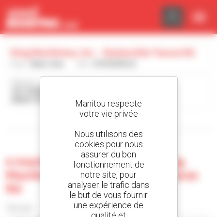
Panneau de gestion des cookies
King Machinery, Inc. - Statesville Tauras Rd
Pays :
États-Unis
Ville :
STATESVILLE
Adresse :
135 TAURAS RD
28625 STATESVILLE États-Unis
Manitou respecte
votre vie privée
Afficher les filtres de recherche
Nous utilisons des
cookies pour nous
assurer du bon
0 machine d'occasion chez King
fonctionnement de
Machinery, Inc. - Statesville Tauras
notre site, pour
analyser le trafic dans
Rd
le but de vous fournir
une expérience de
Trier par
qualité et