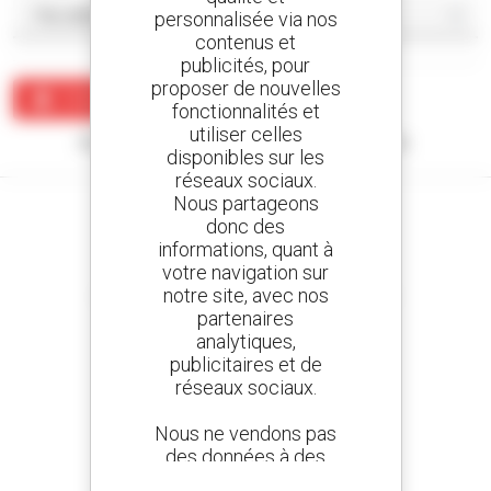
personnalisée via nos
contenus et
publicités, pour
proposer de nouvelles
Créer une alerte
fonctionnalités et
utiliser celles
Aucun résultat ne correspond à votre recherche.
disponibles sur les
réseaux sociaux.
Nous partageons
donc des
informations, quant à
votre navigation sur
Créez vos alertes
notre site, avec nos
et recevez des annonces de matériels d'occasion
partenaires
analytiques,
publicitaires et de
réseaux sociaux.
800 concessionnaires
Manitou partout dans le monde
Nous ne vendons pas
des données à des
tiers