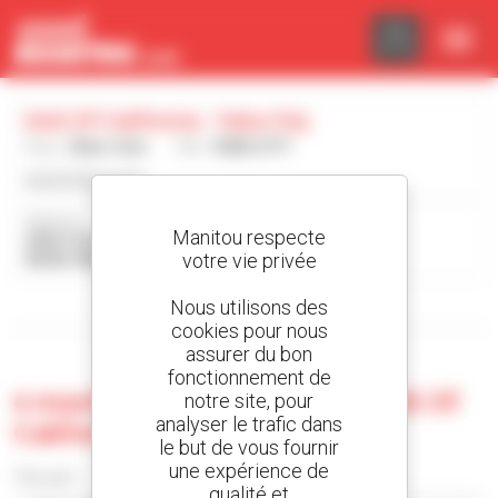
Panneau de gestion des cookies
Holt Of California - Yuba City
Pays :
États-Unis
Ville :
YUBA CITY
www.holtca.com
Adresse :
Manitou respecte
2950 COLUSA HWY
votre vie privée
95993-8928 YUBA CITY États-Unis
Nous utilisons des
Afficher les filtres de recherche
cookies pour nous
assurer du bon
fonctionnement de
0 machine d'occasion chez Holt Of
notre site, pour
analyser le trafic dans
California - Yuba City
le but de vous fournir
une expérience de
Trier par
qualité et