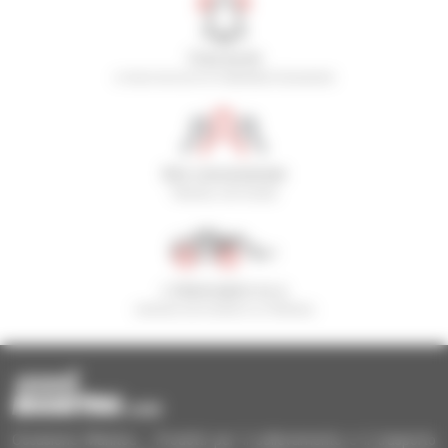
Crea avvisi
e ricevi annunci di materiale d'occasione
800 concessionari
Manitou nel mondo
1 telescopico su 4
venduto nel mondo è un Manitou
Occasione Manitou - Prodotti per il sollevamento e il trasporto