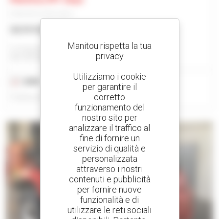
Sollevatore telescopico
43.919 USD
Manitou rispetta la tua
Cc Equipment Bv - Nieuwerkerken
privacy
NIEUWERKERKEN, BELGIO
Utilizziamo i cookie
2008
4.834 ore
per garantire il
corretto
Pubblicato il 12/02/26
funzionamento del
nostro sito per
analizzare il traffico al
fine di fornire un
servizio di qualità e
personalizzata
attraverso i nostri
contenuti e pubblicità
per fornire nuove
funzionalità e di
utilizzare le reti sociali