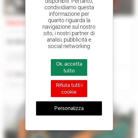
disponibili. Pertanto,
condividiamo questa
19
informazione per
quanto riguarda la
Manitou M 26 - 4
navigazione sul nostro
Carrello con montante
sito, i nostri partner di
analisi, pubblicità e
36.984 USD
social networking
Cc Equipment Bv - Nieuwerkerken
NIEUWERKERKEN, BELGIO
Ok, accetta
tutto
2016
2.643 ore
Pubblicato il 12/02/26
Rifiuta tutti i
cookie
Personalizza