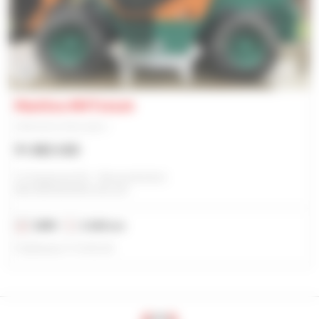
25
Manitou MHT10120
Sollevatore telescopico
91.882 USD
Cc Equipment Bv - Nieuwerkerken
NIEUWERKERKEN, BELGIO
2009
2.644 ore
Pubblicato il 12/02/26