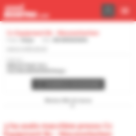
Pannello di gestione dei cookies
Cc Equipment Bv - Nieuwerkerken
Paese :
Belgio
Città :
NIEUWERKERKEN
www.cc-heftrucks.be
Indirizzo :
KWALESTRAAT 65 A
9320 NIEUWERKERKEN Belgio
Contatta la concessionaria
Mostra i filtri di ricerca
3 ha usato macchine presso Cc
Equipment Bv - Nieuwerkerken