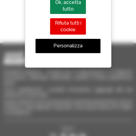
Ok, accetta
tutto
Rifiuta tutti i
1 telescopico su 4
cookie
venduto nel mondo è un Manitou
Personalizza
Occasione Manitou - Prodotti per il sollevamento e il trasporto
d'occasione: sollevatori telescopici, carrelli a forche, piattaforme
aeree
Trova rapidamente i prodotti d'occasione, aggiungili alla tua
selezione e confrontali.
Invia le richieste a più concessionari contemporaneamente, ricevi le
notifiche in base agli alert impostati. Tutto questo dal tuo PC, tablet
o smartphone.
Seguici