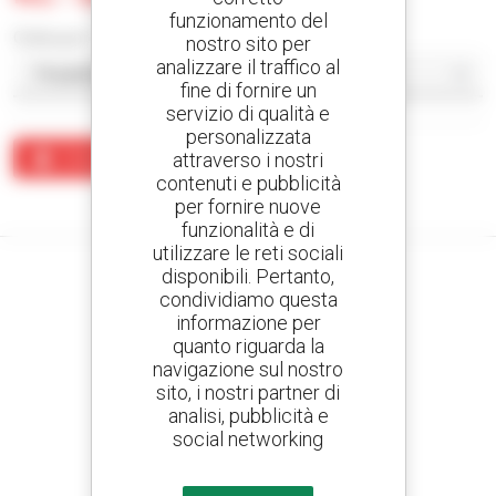
funzionamento del
Ordina per
nostro sito per
analizzare il traffico al
fine di fornire un
servizio di qualità e
personalizzata
attraverso i nostri
Crea un avviso
contenuti e pubblicità
Nessun risultato corrisponde alla ricerca.
per fornire nuove
funzionalità e di
utilizzare le reti sociali
disponibili. Pertanto,
condividiamo questa
informazione per
Crea avvisi
quanto riguarda la
e ricevi annunci di materiale d'occasione
navigazione sul nostro
sito, i nostri partner di
analisi, pubblicità e
social networking
800 concessionari
Manitou nel mondo