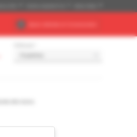
tense (USD)
Sistema imperiale (ft, lb)
Italiano (Italia)
Spazio dedicato al Concessionario
Ordina per
-
nde alla ricerca.