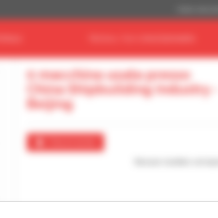
Dollaro statuni
ERIALE
TROVA IL TUO CONCESSIONARIO
0 macchina usata presso
China Shipbuilding Industry 
Beijing
Crea un avviso
Nessun risultato corrispo