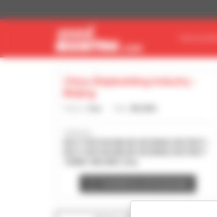
Pannello di gestione dei cookies
TROVA MAT
China Shipbuilding Industry -
Beijing
Paese :
Cina
Città :
BEIJING
Indirizzo :
NO.5 YUETAN BEIJIE XICHENG DISTRICT -
NO.5 YUETAN BEIJIE XICHENG DISTRICT
100861 BEIJING Cina
Contatta la concessionaria