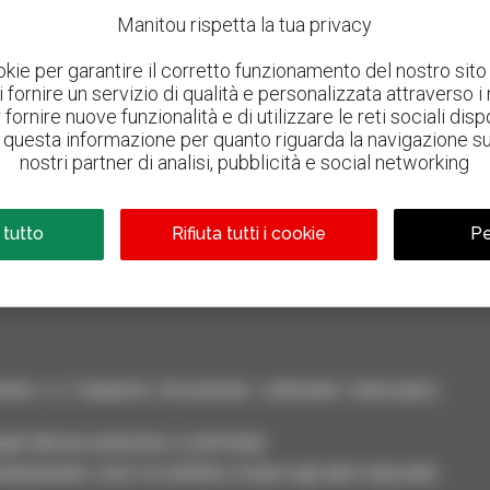
Manitou rispetta la tua privacy
okie per garantire il corretto funzionamento del nostro sito 
 di fornire un servizio di qualità e personalizzata attraverso i
fornire nuove funzionalità e di utilizzare le reti sociali dispo
questa informazione per quanto riguarda la navigazione sul 
nostri partner di analisi, pubblicità e social networking
800 concessionari
Manitou nel mondo
 tutto
Rifiuta tutti i cookie
Pe
nto e il trasporto d'occasione: sollevatori telescopici,
ili alla tua selezione e confrontali.
neamente, ricevi le notifiche in base agli alert impostati.