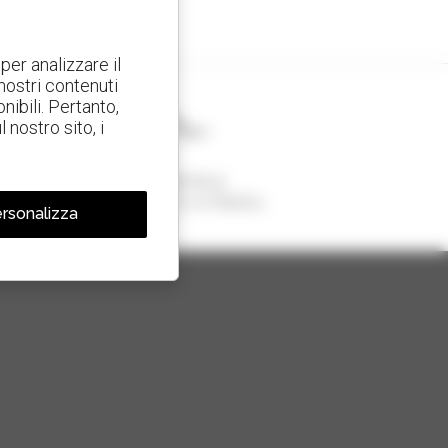
per analizzare il
 nostri contenuti
nibili. Pertanto,
nostro sito, i
1 telescopico su 4
venduto nel mondo è un Manitou
rsonalizza