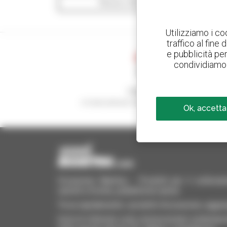
Mostra i filtri di ricerca
Utilizziamo i co
traffico al fine
e pubblicità per 
condividiamo 
Crea avvisi
e ricevi annunci di materiale d'occasione
Ok, accetta
Occasione Manitou - Prodotti per il sollevame
carrelli a forche, piattaforme aeree
Trova rapidamente i prodotti d'occasione, aggiung
Invia le richieste a più concessionari contempora