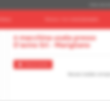
Dollaro statuni
ERIALE
TROVA IL TUO CONCESSIONARIO
0 macchina usata presso
D'avino Srl - Marigliano
Crea un avviso
Nessun risultato corrispo