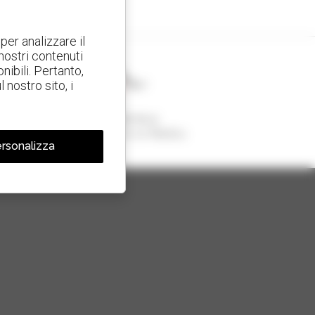
per analizzare il
 nostri contenuti
nibili. Pertanto,
nostro sito, i
1 telescopico su 4
venduto nel mondo è un Manitou
rsonalizza