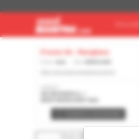
Pannello di gestione dei cookies
TROVA MAT
D'avino Srl - Marigliano
Paese :
Italia
Città :
MARIGLIANO
https://www.davinograndimacchine.it/
Indirizzo :
VIA MASSERIOLA, 1
80034 MARIGLIANO Italia
Contatta la concessionaria
Mostra i filtri di ricerca