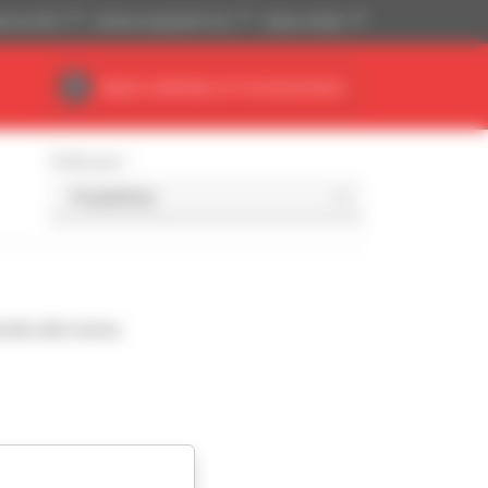
tense (USD)
Sistema imperiale (ft, lb)
Italiano (Italia)
Spazio dedicato al Concessionario
Ordina per
nde alla ricerca.