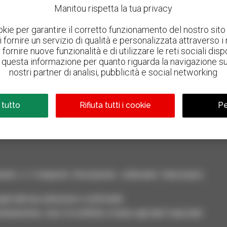
Manitou rispetta la tua privacy
okie per garantire il corretto funzionamento del nostro sito 
 di fornire un servizio di qualità e personalizzata attraverso i
fornire nuove funzionalità e di utilizzare le reti sociali dispo
questa informazione per quanto riguarda la navigazione sul 
nostri partner di analisi, pubblicità e social networking
800 concessionari
Manitou nel mondo
 tutto
Rifiuta tutti i cookie
Pe
nto e il trasporto d'occasione: sollevatori telescopici,
ili alla tua selezione e confrontali.
neamente, ricevi le notifiche in base agli alert impostati.