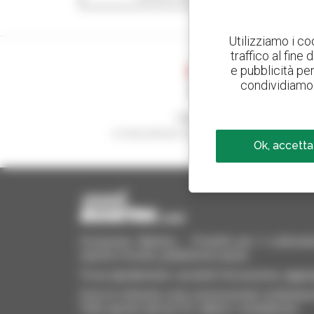
Utilizziamo i co
traffico al fine
e pubblicità per 
condividiamo 
Crea avvisi
e ricevi annunci di materiale d'occasione
Ok, accetta
Occasione Manitou - Prodotti per il sollevame
carrelli a forche, piattaforme aeree
Trova rapidamente i prodotti d'occasione, aggiung
Invia le richieste a più concessionari contempora
Tutto questo dal tuo PC, tablet o smartphone.