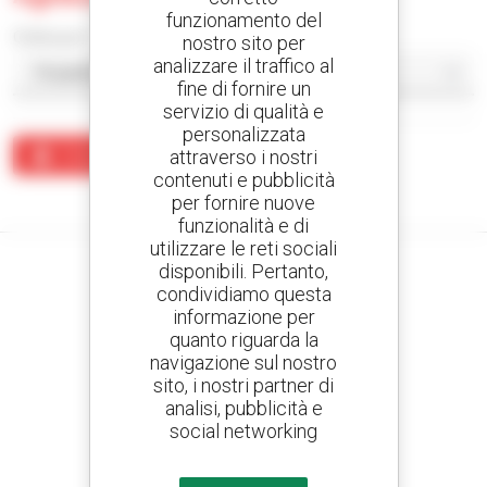
funzionamento del
Ordina per
nostro sito per
analizzare il traffico al
fine di fornire un
servizio di qualità e
personalizzata
attraverso i nostri
Crea un avviso
contenuti e pubblicità
Nessun risultato corrisponde alla ricerca.
per fornire nuove
funzionalità e di
utilizzare le reti sociali
disponibili. Pertanto,
condividiamo questa
informazione per
Crea avvisi
quanto riguarda la
e ricevi annunci di materiale d'occasione
navigazione sul nostro
sito, i nostri partner di
analisi, pubblicità e
social networking
800 concessionari
Manitou nel mondo