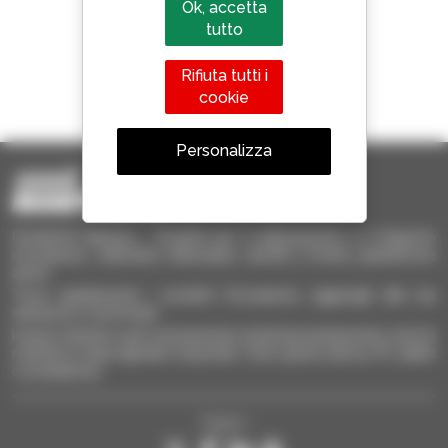
Ok, accetta
tutto
Rifiuta tutti i
1 telescopico su 4
cookie
venduto nel mondo è un Manitou
Personalizza
Occasione Manitou - Prodotti per il sollevamento e il trasporto
d'occasione: sollevatori telescopici, carrelli a forche, piattaforme
aeree
Trova rapidamente i prodotti d'occasione, aggiungili alla tua
selezione e confrontali.
Invia le richieste a più concessionari contemporaneamente, ricevi le
notifiche in base agli alert impostati. Tutto questo dal tuo PC, tablet
o smartphone.
Seguici