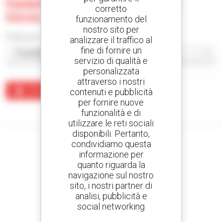
Equipment Sales Corporation -
corretto
Davao
funzionamento del
nostro sito per
Ordina per
analizzare il traffico al
fine di fornire un
servizio di qualità e
personalizzata
attraverso i nostri
Crea un avviso
contenuti e pubblicità
per fornire nuove
Nessun risultato corrisponde alla ricerca.
funzionalità e di
utilizzare le reti sociali
disponibili. Pertanto,
condividiamo questa
informazione per
quanto riguarda la
Crea avvisi
navigazione sul nostro
e ricevi annunci di materiale d'occasione
sito, i nostri partner di
analisi, pubblicità e
social networking