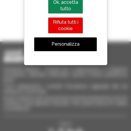
Ok, accetta
tutto
Rifiuta tutti i
1 telescopico su 4
cookie
venduto nel mondo è un Manitou
Personalizza
Occasione Manitou - Prodotti per il sollevamento e il trasporto
d'occasione: sollevatori telescopici, carrelli a forche, piattaforme
aeree
Trova rapidamente i prodotti d'occasione, aggiungili alla tua
selezione e confrontali.
Invia le richieste a più concessionari contemporaneamente, ricevi le
notifiche in base agli alert impostati. Tutto questo dal tuo PC, tablet
o smartphone.
Seguici