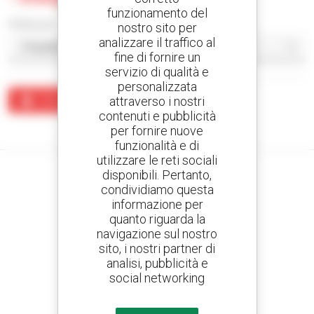
funzionamento del
Ordina per
nostro sito per
analizzare il traffico al
fine di fornire un
servizio di qualità e
personalizzata
attraverso i nostri
Crea un avviso
contenuti e pubblicità
Nessun risultato corrisponde alla ricerca.
per fornire nuove
funzionalità e di
utilizzare le reti sociali
disponibili. Pertanto,
condividiamo questa
informazione per
Crea avvisi
quanto riguarda la
e ricevi annunci di materiale d'occasione
navigazione sul nostro
sito, i nostri partner di
analisi, pubblicità e
social networking
800 concessionari
Manitou nel mondo