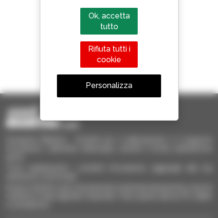
800 concessionari
Ok, accetta
Manitou nel mondo
tutto
Rifiuta tutti i
cookie
1 telescopico su 4
venduto nel mondo è un Manitou
Personalizza
Occasione Manitou - Prodotti per il sollevamento e il trasporto
d'occasione: sollevatori telescopici, carrelli a forche, piattaforme
aeree
Trova rapidamente i prodotti d'occasione, aggiungili alla tua
selezione e confrontali.
Invia le richieste a più concessionari contemporaneamente, ricevi le
notifiche in base agli alert impostati. Tutto questo dal tuo PC, tablet
o smartphone.