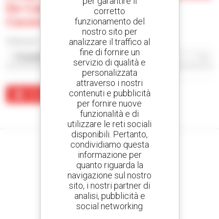
per garantire il
De Camiones - Malpartida De
corretto
Caceres
funzionamento del
nostro sito per
analizzare il traffico al
Ordina per
fine di fornire un
servizio di qualità e
personalizzata
attraverso i nostri
contenuti e pubblicità
Crea un avviso
per fornire nuove
funzionalità e di
Nessun risultato corrisponde alla ricerca.
utilizzare le reti sociali
disponibili. Pertanto,
condividiamo questa
informazione per
quanto riguarda la
Crea avvisi
navigazione sul nostro
e ricevi annunci di materiale d'occasione
sito, i nostri partner di
analisi, pubblicità e
social networking