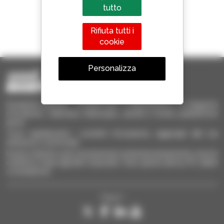
tutto
1 telescopico su 4
Rifiuta tutti i
venduto nel mondo è un Manitou
cookie
Personalizza
Occasione Manitou - Prodotti per il sollevamento e il trasporto
d'occasione: sollevatori telescopici, carrelli a forche, piattaforme
aeree
Trova rapidamente i prodotti d'occasione, aggiungili alla tua
selezione e confrontali.
Invia le richieste a più concessionari contemporaneamente, ricevi le
notifiche in base agli alert impostati. Tutto questo dal tuo PC, tablet
o smartphone.
Seguici