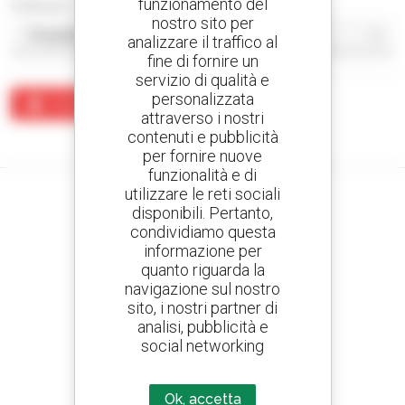
funzionamento del
Ordina per
nostro sito per
analizzare il traffico al
fine di fornire un
servizio di qualità e
personalizzata
Crea un avviso
attraverso i nostri
contenuti e pubblicità
Nessun risultato corrisponde alla ricerca.
per fornire nuove
funzionalità e di
utilizzare le reti sociali
disponibili. Pertanto,
condividiamo questa
Crea avvisi
informazione per
e ricevi annunci di materiale d'occasione
quanto riguarda la
navigazione sul nostro
sito, i nostri partner di
analisi, pubblicità e
social networking
800 concessionari
Manitou nel mondo
Ok, accetta