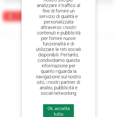
analizzare il traffico al
fine di fornire un
servizio di qualità e
Crea un avviso
personalizzata
Nessun risultato corrisponde alla ricerca.
attraverso i nostri
contenuti e pubblicità
per fornire nuove
funzionalità e di
utilizzare le reti sociali
disponibili. Pertanto,
Crea avvisi
condividiamo questa
e ricevi annunci di materiale d'occasione
informazione per
quanto riguarda la
navigazione sul nostro
sito, i nostri partner di
analisi, pubblicità e
800 concessionari
social networking
Manitou nel mondo
Ok, accetta
tutto