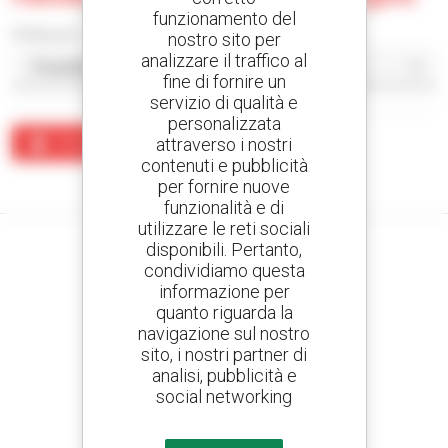
funzionamento del
Ordina per
nostro sito per
analizzare il traffico al
fine di fornire un
servizio di qualità e
personalizzata
attraverso i nostri
Crea un avviso
contenuti e pubblicità
Nessun risultato corrisponde alla ricerca.
per fornire nuove
funzionalità e di
utilizzare le reti sociali
disponibili. Pertanto,
condividiamo questa
informazione per
Crea avvisi
quanto riguarda la
e ricevi annunci di materiale d'occasione
navigazione sul nostro
sito, i nostri partner di
analisi, pubblicità e
social networking
800 concessionari
Manitou nel mondo