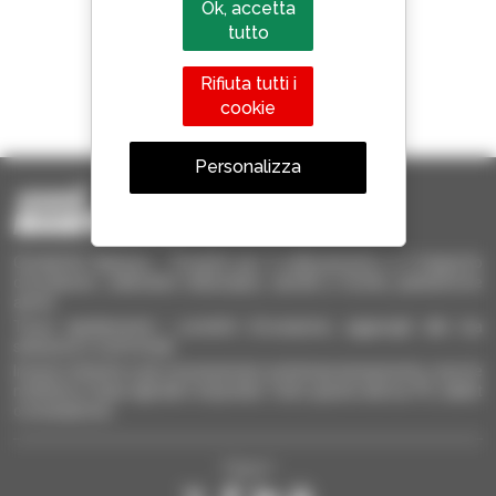
Ok, accetta
tutto
Rifiuta tutti i
1 telescopico su 4
cookie
venduto nel mondo è un Manitou
Personalizza
Occasione Manitou - Prodotti per il sollevamento e il trasporto
d'occasione: sollevatori telescopici, carrelli a forche, piattaforme
aeree
Trova rapidamente i prodotti d'occasione, aggiungili alla tua
selezione e confrontali.
Invia le richieste a più concessionari contemporaneamente, ricevi le
notifiche in base agli alert impostati. Tutto questo dal tuo PC, tablet
o smartphone.
Seguici