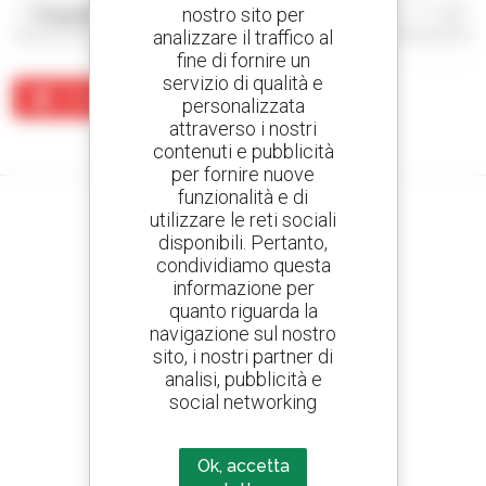
nostro sito per
analizzare il traffico al
fine di fornire un
servizio di qualità e
Crea un avviso
personalizzata
attraverso i nostri
Nessun risultato corrisponde alla ricerca.
contenuti e pubblicità
per fornire nuove
funzionalità e di
utilizzare le reti sociali
disponibili. Pertanto,
condividiamo questa
Crea avvisi
informazione per
e ricevi annunci di materiale d'occasione
quanto riguarda la
navigazione sul nostro
sito, i nostri partner di
analisi, pubblicità e
800 concessionari
social networking
Manitou nel mondo
Ok, accetta