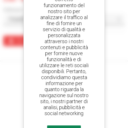
funzionamento del
Ordina per
nostro sito per
analizzare il traffico al
fine di fornire un
servizio di qualità e
personalizzata
attraverso i nostri
Crea un avviso
contenuti e pubblicità
Nessun risultato corrisponde alla ricerca.
per fornire nuove
funzionalità e di
utilizzare le reti sociali
disponibili. Pertanto,
condividiamo questa
informazione per
Crea avvisi
quanto riguarda la
e ricevi annunci di materiale d'occasione
navigazione sul nostro
sito, i nostri partner di
analisi, pubblicità e
social networking
800 concessionari
Manitou nel mondo