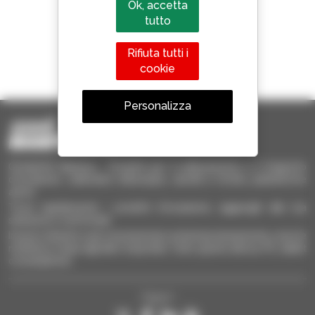
Ok, accetta
tutto
Rifiuta tutti i
1 telescopico su 4
cookie
venduto nel mondo è un Manitou
Personalizza
Occasione Manitou - Prodotti per il sollevamento e il trasporto
d'occasione: sollevatori telescopici, carrelli a forche, piattaforme
aeree
Trova rapidamente i prodotti d'occasione, aggiungili alla tua
selezione e confrontali.
Invia le richieste a più concessionari contemporaneamente, ricevi le
notifiche in base agli alert impostati. Tutto questo dal tuo PC, tablet
o smartphone.
Seguici