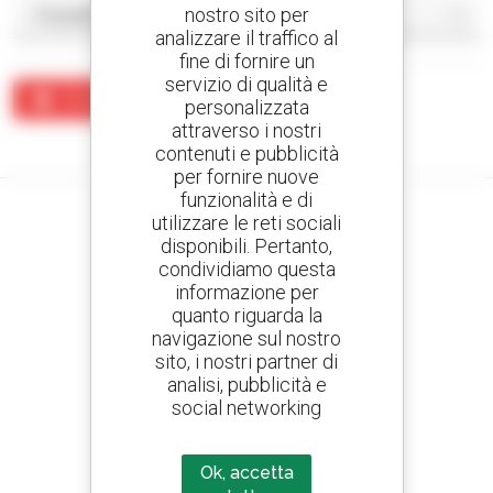
nostro sito per
analizzare il traffico al
fine di fornire un
servizio di qualità e
Crea un avviso
personalizzata
attraverso i nostri
Nessun risultato corrisponde alla ricerca.
contenuti e pubblicità
per fornire nuove
funzionalità e di
utilizzare le reti sociali
disponibili. Pertanto,
condividiamo questa
Crea avvisi
informazione per
e ricevi annunci di materiale d'occasione
quanto riguarda la
navigazione sul nostro
sito, i nostri partner di
analisi, pubblicità e
800 concessionari
social networking
Manitou nel mondo
Ok, accetta