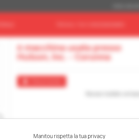
Dollaro statuni
ERIALE
TROVA IL TUO CONCESSIONARIO
0 macchina usata presso
Hutson, Inc. - Corunna
Crea un avviso
Nessun risultato corrispo
Manitou rispetta la tua privacy