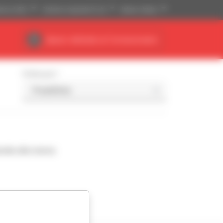
tense (USD)
Sistema imperiale (ft, lb)
Italiano (Italia)
Spazio dedicato al Concessionario
Ordina per
nde alla ricerca.