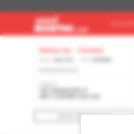
Pannello di gestione dei cookies
TROVA MAT
Hutson, Inc. - Corunna
Paese :
Stati Uniti
Città :
CORUNNA
www.hutsoninc.com
Indirizzo :
1047 SHIAWASSEE ST
48817 CORUNNA Stati Uniti
Mostra i filtri di ricerca