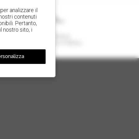
per analizzare il
 nostri contenuti
nibili. Pertanto,
nostro sito, i
1 telescopico su 4
venduto nel mondo è un Manitou
rsonalizza