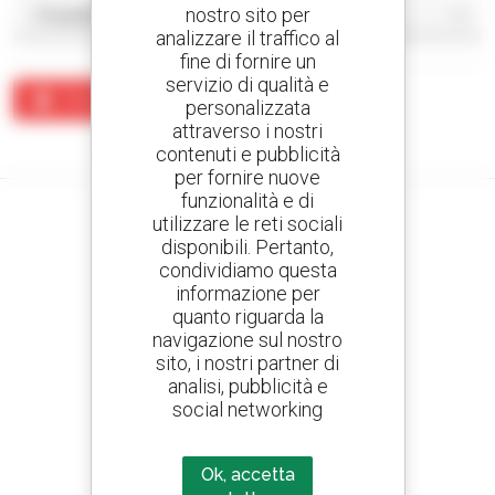
nostro sito per
analizzare il traffico al
fine di fornire un
servizio di qualità e
Crea un avviso
personalizzata
attraverso i nostri
Nessun risultato corrisponde alla ricerca.
contenuti e pubblicità
per fornire nuove
funzionalità e di
utilizzare le reti sociali
disponibili. Pertanto,
condividiamo questa
Crea avvisi
informazione per
e ricevi annunci di materiale d'occasione
quanto riguarda la
navigazione sul nostro
sito, i nostri partner di
analisi, pubblicità e
800 concessionari
social networking
Manitou nel mondo
Ok, accetta