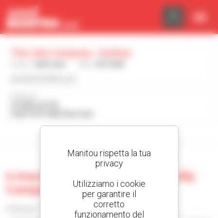
Pannello di gestione dei cookies
The Lilly Company - Dothan
Paese :
Stati Uniti
Città :
DOTHAN
www.lillyforklifts.com
Indirizzo :
319 KELLEY DR
36301 DOTHAN Stati Uniti
Mostra i filtri di ricerca
Manitou rispetta la tua
privacy
0 macchina usata presso The Lilly
Utilizziamo i cookie
Company - Dothan
per garantire il
corretto
Ordina per
funzionamento del