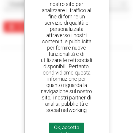
nostro sito per
analizzare il traffico al
fine di fornire un
servizio di qualità e
Crea un avviso
personalizzata
attraverso i nostri
Nessun risultato corrisponde alla ricerca.
contenuti e pubblicità
per fornire nuove
funzionalità e di
utilizzare le reti sociali
disponibili. Pertanto,
condividiamo questa
Crea avvisi
informazione per
e ricevi annunci di materiale d'occasione
quanto riguarda la
navigazione sul nostro
sito, i nostri partner di
analisi, pubblicità e
800 concessionari
social networking
Manitou nel mondo
Ok, accetta