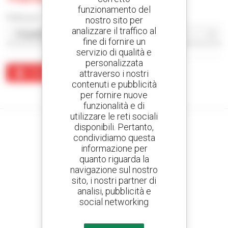
funzionamento del
Ordina per
nostro sito per
analizzare il traffico al
fine di fornire un
servizio di qualità e
personalizzata
attraverso i nostri
Crea un avviso
contenuti e pubblicità
Nessun risultato corrisponde alla ricerca.
per fornire nuove
funzionalità e di
utilizzare le reti sociali
disponibili. Pertanto,
condividiamo questa
informazione per
Crea avvisi
quanto riguarda la
e ricevi annunci di materiale d'occasione
navigazione sul nostro
sito, i nostri partner di
analisi, pubblicità e
social networking
800 concessionari
Manitou nel mondo