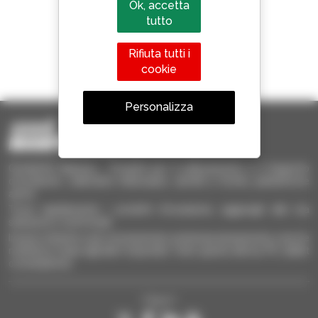
Ok, accetta
tutto
Rifiuta tutti i
1 telescopico su 4
cookie
venduto nel mondo è un Manitou
Personalizza
Occasione Manitou - Prodotti per il sollevamento e il trasporto
d'occasione: sollevatori telescopici, carrelli a forche, piattaforme
aeree
Trova rapidamente i prodotti d'occasione, aggiungili alla tua
selezione e confrontali.
Invia le richieste a più concessionari contemporaneamente, ricevi le
notifiche in base agli alert impostati. Tutto questo dal tuo PC, tablet
o smartphone.
Seguici