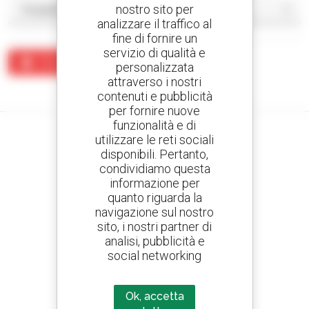
nostro sito per
analizzare il traffico al
fine di fornire un
servizio di qualità e
Crea un avviso
personalizzata
attraverso i nostri
Nessun risultato corrisponde alla ricerca.
contenuti e pubblicità
per fornire nuove
funzionalità e di
utilizzare le reti sociali
disponibili. Pertanto,
condividiamo questa
Crea avvisi
informazione per
e ricevi annunci di materiale d'occasione
quanto riguarda la
navigazione sul nostro
sito, i nostri partner di
analisi, pubblicità e
800 concessionari
social networking
Manitou nel mondo
Ok, accetta