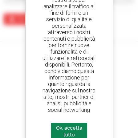
analizzare il traffico al
fine di fornire un
servizio di qualità e
Crea un avviso
personalizzata
Nessun risultato corrisponde alla ricerca.
attraverso i nostri
contenuti e pubblicità
per fornire nuove
funzionalità e di
utilizzare le reti sociali
disponibili. Pertanto,
Crea avvisi
condividiamo questa
e ricevi annunci di materiale d'occasione
informazione per
quanto riguarda la
navigazione sul nostro
sito, i nostri partner di
analisi, pubblicità e
800 concessionari
social networking
Manitou nel mondo
Ok, accetta
tutto