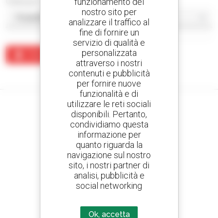
funzionamento del
Ordina per
nostro sito per
analizzare il traffico al
fine di fornire un
servizio di qualità e
personalizzata
Crea un avviso
attraverso i nostri
contenuti e pubblicità
Nessun risultato corrisponde alla ricerca.
per fornire nuove
funzionalità e di
utilizzare le reti sociali
disponibili. Pertanto,
condividiamo questa
Crea avvisi
informazione per
e ricevi annunci di materiale d'occasione
quanto riguarda la
navigazione sul nostro
sito, i nostri partner di
analisi, pubblicità e
social networking
800 concessionari
Manitou nel mondo
Ok, accetta