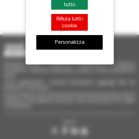
tutto
1 telescopico su 4
Rifiuta tutti i
venduto nel mondo è un Manitou
cookie
Personalizza
Occasione Manitou - Prodotti per il sollevamento e il trasporto
d'occasione: sollevatori telescopici, carrelli a forche, piattaforme
aeree
Trova rapidamente i prodotti d'occasione, aggiungili alla tua
selezione e confrontali.
Invia le richieste a più concessionari contemporaneamente, ricevi le
notifiche in base agli alert impostati. Tutto questo dal tuo PC, tablet
o smartphone.
Seguici