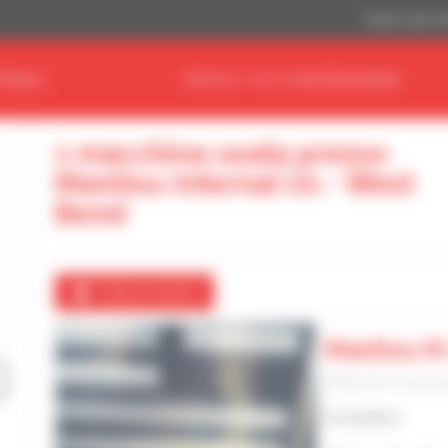
Dollaro statuni
ERIALE
TROVA IL TUO CONCESSIONARIO
1 macchina usata presso
Manitou Internal Us - West
Bend
Crea un avviso
Manitou M
Sollevatore telesco
Consultarci