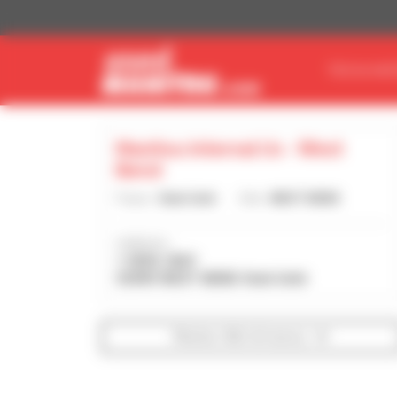
Pannello di gestione dei cookies
TROVA MAT
Manitou Internal Us - West
Bend
Paese :
Stati Uniti
Città :
WEST BEND
Indirizzo :
1 GEHL WAY
53095 WEST BEND Stati Uniti
Mostra i filtri di ricerca