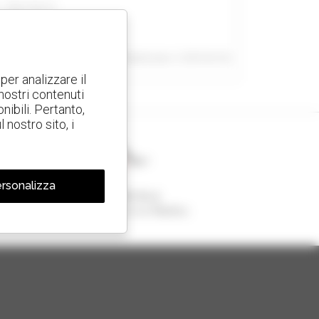
 - West Bend
UNITI
Pubblicato il 28/04/26
re
per analizzare il
 nostri contenuti
nibili. Pertanto,
nostro sito, i
rsonalizza
1 telescopico su 4
venduto nel mondo è un Manitou