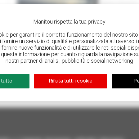
Manitou Internal Us
WEST BEND, STATI 
Manitou rispetta la tua privacy
2023
5 o
3
okie per garantire il corretto funzionamento del nostro sito 
 di fornire un servizio di qualità e personalizzata attraverso i
fornire nuove funzionalità e di utilizzare le reti sociali dispo
questa informazione per quanto riguarda la navigazione sul 
nostri partner di analisi, pubblicità e social networking
 tutto
Rifiuta tutti i cookie
Pe
800 concessionari
Manitou nel mondo