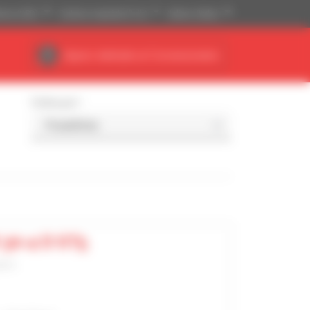
tense (USD)
Sistema imperiale (ft, lb)
Italiano (Italia)
Spazio dedicato al Concessionario
Ordina per
 30-4 D ST5
pico