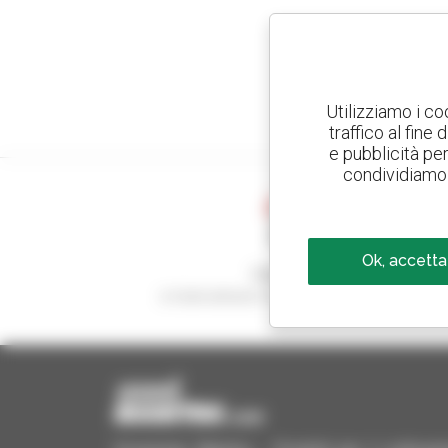
Utilizziamo i co
traffico al fine
e pubblicità per 
condividiamo 
Ok, accetta
Crea avvisi
e ricevi annunci di materiale d'occasione