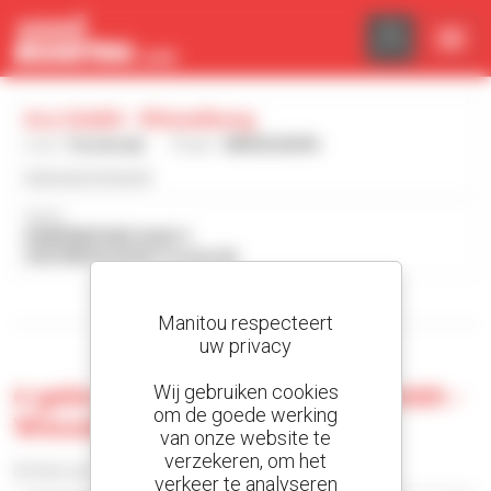
Cookies beheer paneel
Aca Gmbh - Wieselburg
Land :
Oostenrijk
Plaats :
WIESELBURG
www.aca-group.at
Adres :
GEWERBEPARK HAAG 3
3250 WIESELBURG Oostenrijk
Toon de zoekfilters
Manitou respecteert
uw privacy
0 gebruikte machine bij Aca Gmbh -
Wij gebruiken cookies
om de goede werking
Wieselburg
van onze website te
verzekeren, om het
Sorteer per
verkeer te analyseren