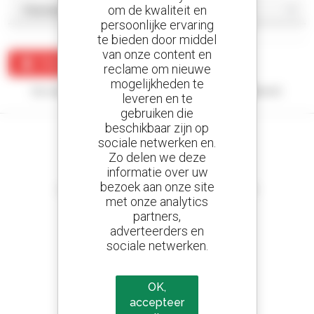
om de kwaliteit en
persoonlijke ervaring
te bieden door middel
van onze content en
Maak een waarschuwing
reclame om nieuwe
mogelijkheden te
Uw zoekopdracht heeft geen enkel resultaat opgeleverd.
leveren en te
gebruiken die
beschikbaar zijn op
sociale netwerken en.
Zo delen we deze
informatie over uw
Stel meldingen in
bezoek aan onze site
en ontvang advertenties van tweedehandsmaterieel
met onze analytics
partners,
adverteerders en
sociale netwerken.
800 dealers
Manitou wereldwijd
OK,
accepteer