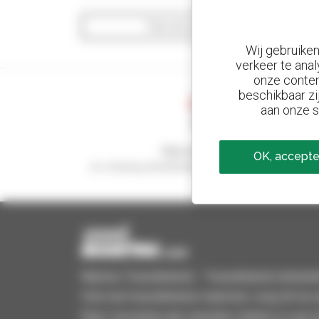
Toon de zoekfilters
Wij gebruike
verkeer te anal
onze conten
beschikbaar zi
aan onze s
Stel meldingen in
OK, accepte
en ontvang advertenties van tweedehandsmaterie
Manitou Tweedehands - Tweedehands behandeling
Vind snel tweedehands materieel, voeg dit toe a
Stuur verzoeken aan meerdere dealers in een k