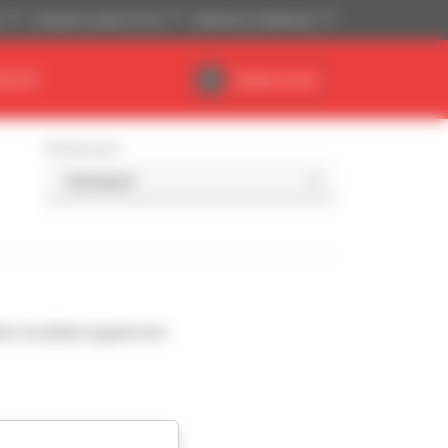
)
Imperiaal systeem (ft, lb)
Nederlands (Nederland)
EALER
Dealerruimte
Sorteer per
l resultaat opgeleverd.