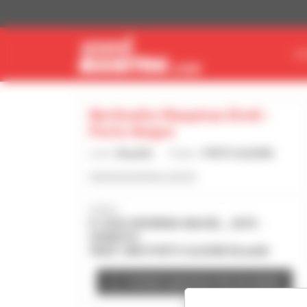
Cookies beheer paneel
VI
Bertinatto Maquinas Eireli -
Porto Alegre
Land :
Brazilië
Plaats :
PORTO ALEGRE
www.priorigrupo.com.br
Adres :
R JOAO MOREIRA MACIEL , 3670 -
HUMAITA
90251-800 PORTO ALEGRE Brazilië
Contact opnemen met de dealer