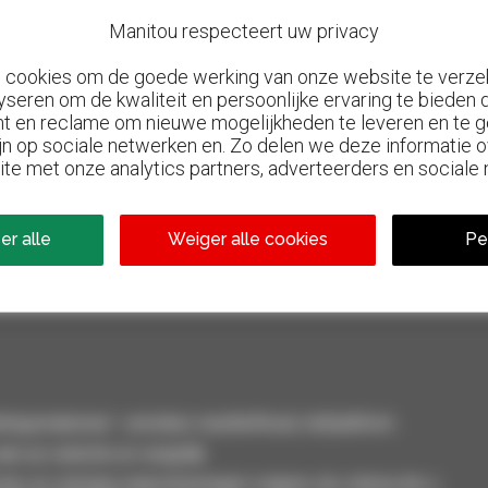
Manitou respecteert uw privacy
n cookies om de goede werking van onze website te verze
yseren om de kwaliteit en persoonlijke ervaring te bieden
t en reclame om nieuwe mogelijkheden te leveren en te g
jn op sociale netwerken en. Zo delen we deze informatie
ite met onze analytics partners, adverteerders en sociale
800 dealers
er alle
Weiger alle cookies
Pe
el
Manitou wereldwijd
smaterieel : verreiker, mastheftruck, hefplatform
an uw selectie en vergelijk.
eer, en ontvang waarschuwingen volgens de criteria die u