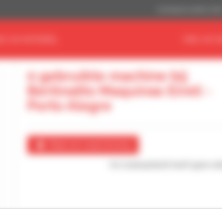
Amerikaanse dollar (US$
ND UW MATERIEEL
VIND UW D
0 gebruikte machine bij
Bertinatto Maquinas Eireli -
Porto Alegre
Maak een waarschuwing
Uw zoekopdracht heeft geen enke