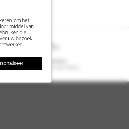
keren, om het
 door middel van
ebruiken die
 over uw bezoek
 netwerken.
1 van de 4 verreikers
rsonaliseer
Verkocht in de wereld is een manitou