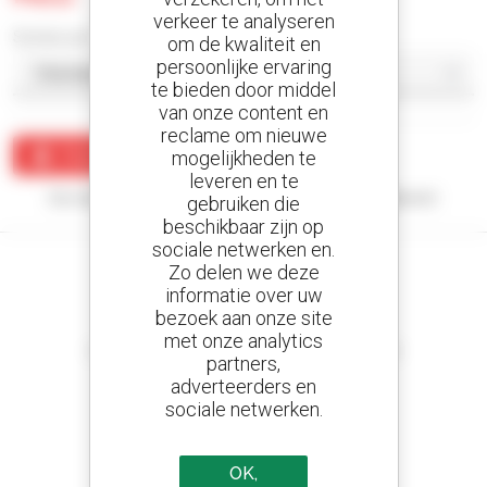
verkeer te analyseren
Sorteer per
om de kwaliteit en
persoonlijke ervaring
te bieden door middel
van onze content en
reclame om nieuwe
Maak een waarschuwing
mogelijkheden te
leveren en te
Uw zoekopdracht heeft geen enkel resultaat opgeleverd.
gebruiken die
beschikbaar zijn op
sociale netwerken en.
Zo delen we deze
informatie over uw
bezoek aan onze site
Stel meldingen in
met onze analytics
en ontvang advertenties van tweedehandsmaterieel
partners,
adverteerders en
sociale netwerken.
800 dealers
OK,
Manitou wereldwijd