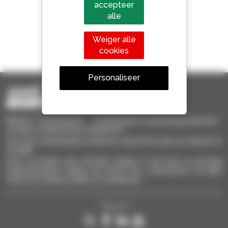
accepteer
alle
Weiger alle
1 van de 4 verreikers
cookies
Verkocht in de wereld is een manitou
Personaliseer
Manitou Tweedehands - Tweedehands behandelingsmaterieel :
verreiker, mastheftruck, hefplatform
Vind snel tweedehands materieel, voeg dit toe aan uw selectie en
vergelijk.
Stuur verzoeken aan meerdere dealers in een keer, en ontvang
waarschuwingen volgens de criteria die u interesseren. Dit alles
vanaf uw computer, tablet of smartphone.
Volg ons