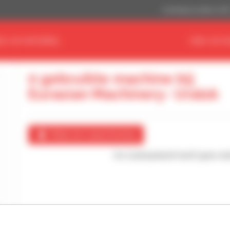
Amerikaanse dollar (US$
ND UW MATERIEEL
VIND UW D
0 gebruikte machine bij
Eurasian Machinery- Uralsk
Maak een waarschuwing
Uw zoekopdracht heeft geen enke