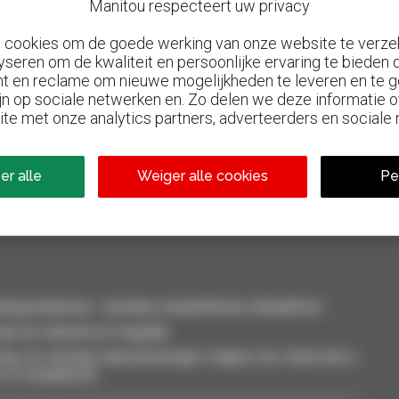
Manitou respecteert uw privacy
n cookies om de goede werking van onze website te verze
yseren om de kwaliteit en persoonlijke ervaring te bieden
t en reclame om nieuwe mogelijkheden te leveren en te g
jn op sociale netwerken en. Zo delen we deze informatie
ite met onze analytics partners, adverteerders en sociale
800 dealers
el
Manitou wereldwijd
er alle
Weiger alle cookies
Pe
smaterieel : verreiker, mastheftruck, hefplatform
an uw selectie en vergelijk.
eer, en ontvang waarschuwingen volgens de criteria die u
t of smartphone.