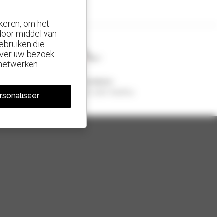
keren, om het
 door middel van
ebruiken die
 over uw bezoek
 netwerken.
1 van de 4 verreikers
Verkocht in de wereld is een manitou
rsonaliseer