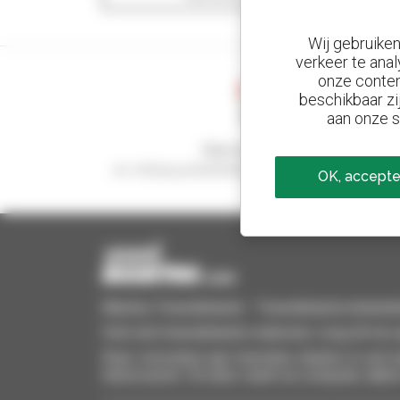
Wij gebruike
verkeer te anal
onze conten
beschikbaar zi
aan onze s
Stel meldingen in
en ontvang advertenties van tweedehandsmaterie
OK, accepte
Manitou Tweedehands - Tweedehands behandeling
Vind snel tweedehands materieel, voeg dit toe a
Stuur verzoeken aan meerdere dealers in een k
interesseren. Dit alles vanaf uw computer, table