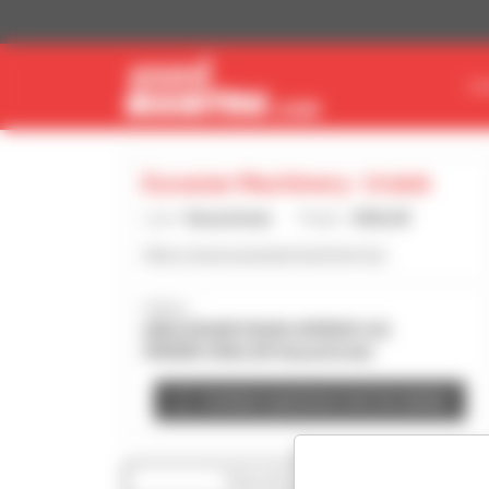
Cookies beheer paneel
VI
Eurasian Machinery- Uralsk
Land :
Kazachstan
Plaats :
URALSK
https://www.eurasianmachinery.kz/
Adres :
ABULKHAIR KHAN AVENUE 6/6
090000 URALSK Kazachstan
Contact opnemen met de dealer
Toon de zoekfilters