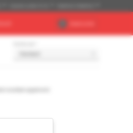
)
Imperiaal systeem (ft, lb)
Nederlands (Nederland)
EALER
Dealerruimte
Sorteer per
l resultaat opgeleverd.