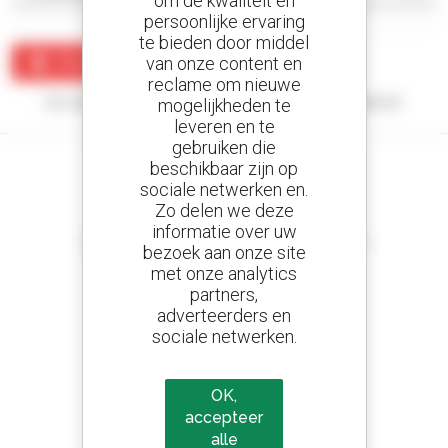
om de kwaliteit en
persoonlijke ervaring
te bieden door middel
van onze content en
Maak een waarschuwing
reclame om nieuwe
Uw zoekopdracht heeft geen enkel resultaat opgeleverd.
mogelijkheden te
leveren en te
gebruiken die
beschikbaar zijn op
sociale netwerken en.
Zo delen we deze
Stel meldingen in
informatie over uw
en ontvang advertenties van tweedehandsmaterieel
bezoek aan onze site
met onze analytics
partners,
adverteerders en
sociale netwerken.
800 dealers
Manitou wereldwijd
OK,
accepteer
alle