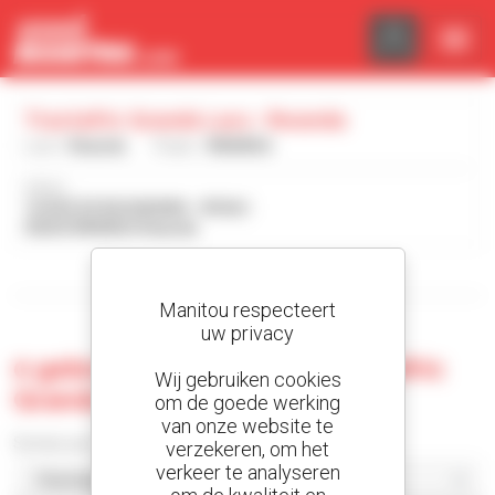
Cookies beheer paneel
Tractafric Grands Lacs - Rwanda
Land :
Rwanda
Plaats :
RWANDA
Adres :
16 RUE DE BUGARAMA - KIGALI
00250 RWANDA Rwanda
Toon de zoekfilters
Manitou respecteert
uw privacy
0 gebruikte machine bij Tractafric
Wij gebruiken cookies
Grands Lacs - Rwanda
om de goede werking
van onze website te
Sorteer per
verzekeren, om het
verkeer te analyseren