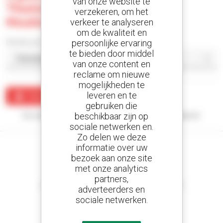
van onze website te
Thurlow Nunn Standen Ltd -
verzekeren, om het
Moulton Road
verkeer te analyseren
om de kwaliteit en
Sorteer per
persoonlijke ervaring
te bieden door middel
van onze content en
reclame om nieuwe
mogelijkheden te
leveren en te
Maak een waarschuwing
gebruiken die
beschikbaar zijn op
Uw zoekopdracht heeft geen enkel resultaat opgeleverd.
sociale netwerken en.
Zo delen we deze
informatie over uw
bezoek aan onze site
met onze analytics
Stel meldingen in
partners,
en ontvang advertenties van tweedehandsmaterieel
adverteerders en
sociale netwerken.