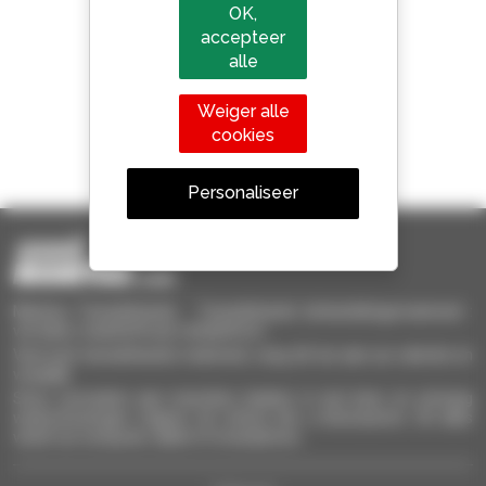
OK,
800 dealers
accepteer
Manitou wereldwijd
alle
Weiger alle
cookies
1 van de 4 verreikers
Verkocht in de wereld is een manitou
Personaliseer
Manitou Tweedehands - Tweedehands behandelingsmaterieel :
verreiker, mastheftruck, hefplatform
Vind snel tweedehands materieel, voeg dit toe aan uw selectie en
vergelijk.
Stuur verzoeken aan meerdere dealers in een keer, en ontvang
waarschuwingen volgens de criteria die u interesseren. Dit alles
vanaf uw computer, tablet of smartphone.