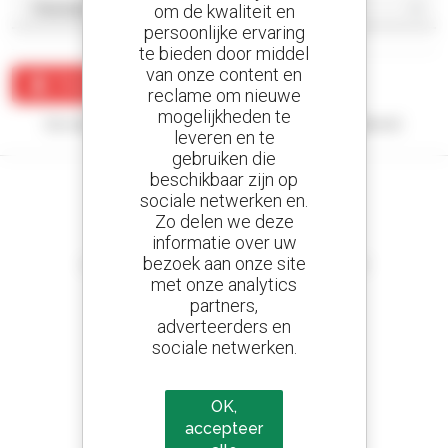
om de kwaliteit en
persoonlijke ervaring
te bieden door middel
van onze content en
Maak een waarschuwing
reclame om nieuwe
mogelijkheden te
Uw zoekopdracht heeft geen enkel resultaat opgeleverd.
leveren en te
gebruiken die
beschikbaar zijn op
sociale netwerken en.
Zo delen we deze
informatie over uw
Stel meldingen in
bezoek aan onze site
en ontvang advertenties van tweedehandsmaterieel
met onze analytics
partners,
adverteerders en
sociale netwerken.
800 dealers
Manitou wereldwijd
OK,
accepteer