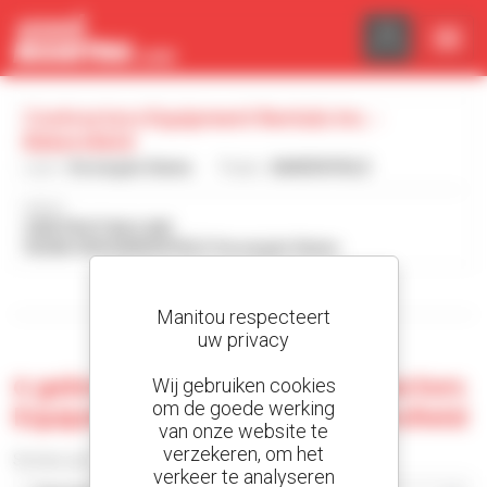
Cookies beheer paneel
Contractors Equipment Rentals Inc. -
Bakersfield
Land :
Verenigde Staten
Plaats :
BAKERSFIELD
Adres :
2909 FRUITVALE AVE
93308-5909 BAKERSFIELD Verenigde Staten
Toon de zoekfilters
Manitou respecteert
uw privacy
0 gebruikte machine bij Contractors
Wij gebruiken cookies
om de goede werking
Equipment Rentals Inc. - Bakersfield
van onze website te
verzekeren, om het
Sorteer per
verkeer te analyseren