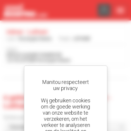
Cookies beheer paneel
Admar - Latham
Land :
Verenigde Staten
Plaats :
LATHAM
Adres :
878 OLD ALBANY SHAKER RD
12110 LATHAM Verenigde Staten
Toon de zoekfilters
Manitou respecteert
uw privacy
0 gebruikte machine bij Admar -
Wij gebruiken cookies
Latham
om de goede werking
van onze website te
Sorteer per
verzekeren, om het
verkeer te analyseren