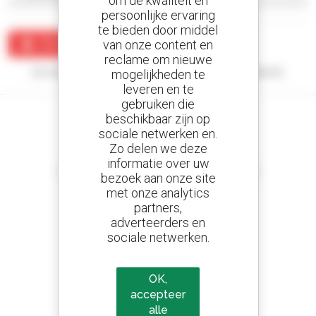
om de kwaliteit en
persoonlijke ervaring
te bieden door middel
van onze content en
Maak een waarschuwing
reclame om nieuwe
Uw zoekopdracht heeft geen enkel resultaat opgeleverd.
mogelijkheden te
leveren en te
gebruiken die
beschikbaar zijn op
sociale netwerken en.
Zo delen we deze
Stel meldingen in
informatie over uw
en ontvang advertenties van tweedehandsmaterieel
bezoek aan onze site
met onze analytics
partners,
adverteerders en
sociale netwerken.
800 dealers
Manitou wereldwijd
OK,
accepteer
alle