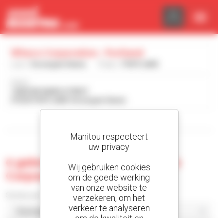
Cookies beheer paneel
Wheco Corporation - Portland
Land :
Verenigde Staten
Plaats :
PORTLAND
Adres :
12820 NE MARX STREET
97230 PORTLAND Verenigde Staten
Toon de zoekfilters
Manitou respecteert
uw privacy
0 gebruikte machine bij Wheco
Wij gebruiken cookies
Corporation - Portland
om de goede werking
van onze website te
Sorteer per
verzekeren, om het
verkeer te analyseren