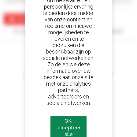
om de kwaliteit en
persoonlijke ervaring
te bieden door middel
van onze content en
Maak een waarschuwing
reclame om nieuwe
Uw zoekopdracht heeft geen enkel resultaat opgeleverd.
mogelijkheden te
leveren en te
gebruiken die
beschikbaar zijn op
sociale netwerken en.
Zo delen we deze
Stel meldingen in
informatie over uw
en ontvang advertenties van tweedehandsmaterieel
bezoek aan onze site
met onze analytics
partners,
adverteerders en
sociale netwerken.
800 dealers
Manitou wereldwijd
OK,
accepteer
alle