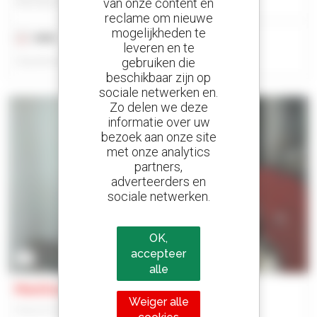
van onze content en
ANCENIS, FRANKRIJK
reclame om nieuwe
mogelijkheden te
2002
0 uur
leveren en te
Gepubliceerd op 23-07-2026
gebruiken die
beschikbaar zijn op
sociale netwerken en.
Zo delen we deze
informatie over uw
bezoek aan onze site
met onze analytics
partners,
adverteerders en
sociale netwerken.
OK,
accepteer
3
alle
Manitou A12
Weiger alle
Magazijnmaterieel