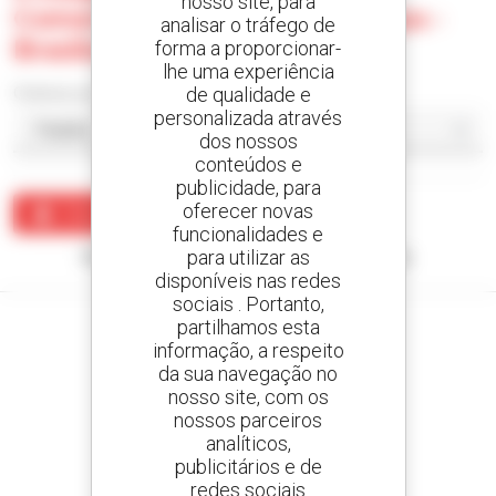
nosso site, para
Comercio De Maquinas E Equipa -
analisar o tráfego de
Brasilia
forma a proporcionar-
lhe uma experiência
de qualidade e
Ordenar por
personalizada através
dos nossos
conteúdos e
publicidade, para
oferecer novas
Criar um alerta
funcionalidades e
para utilizar as
Nenhum resultado corresponde à sua pesquisa.
disponíveis nas redes
sociais . Portanto,
partilhamos esta
informação, a respeito
da sua navegação no
Crie os seus alertas
nosso site, com os
e receba anúncios de equipamentos usados
nossos parceiros
analíticos,
publicitários e de
redes sociais