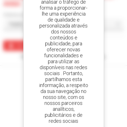
analisar o tráfego de
Arbin
forma a proporcionar-
lhe uma experiência
Ordenar por
de qualidade e
personalizada através
dos nossos
conteúdos e
publicidade, para
Criar um alerta
oferecer novas
funcionalidades e
Nenhum resultado corresponde à sua pesquisa.
para utilizar as
disponíveis nas redes
sociais . Portanto,
partilhamos esta
informação, a respeito
da sua navegação no
Crie os seus alertas
nosso site, com os
e receba anúncios de equipamentos usados
nossos parceiros
analíticos,
publicitários e de
redes sociais
800 concessionários