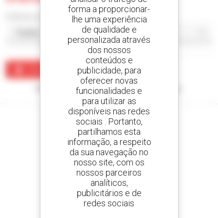
forma a proporcionar-
Ordenar por
lhe uma experiência
de qualidade e
personalizada através
dos nossos
conteúdos e
publicidade, para
Criar um alerta
oferecer novas
Nenhum resultado corresponde à sua pesquisa.
funcionalidades e
para utilizar as
disponíveis nas redes
sociais . Portanto,
partilhamos esta
informação, a respeito
Crie os seus alertas
da sua navegação no
e receba anúncios de equipamentos usados
nosso site, com os
nossos parceiros
analíticos,
publicitários e de
redes sociais
800 concessionários
A Manitou em todo o mundo