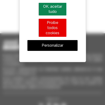
OK, aceitar
tudo
1 em cada 4 telescópicos
Proíbe
vendido no mundo é um manitou
todos
cookies
Personalizar
Invia le richieste a più concessionari contemporaneamente, ricevi le
notifiche in base agli alert impostati. Tutto questo dal tuo PC, tablet
o smartphone.
Encontre rapidamente os materiais usados, adicione-os à sua
seleção e compare-os.
Envie pedidos a vários concessionários de uma só vez, receba
alertas sobre critérios interessantes para si. Tudo isto a partir do
seu computador, tablet ou smartphone.
Siga-nos