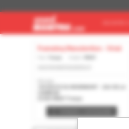
Painel de Gerenciamento de Cookies
ENCONTRE O
Framateq Manutention - Viriat
País :
França
Cidade :
VIRIAT
www.framateqmanutention.fr
Morada :
144 ROUTE DU REVERMONT - ZAC DE LA
CAMBUSE
01440 VIRIAT França
Contactar o concessionário