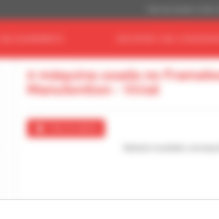
Dólar dos Estados Unidos 
 SEU EQUIPAMENTO
ENCONTRE O SEU CONCESSIO
0 máquina usada no Framat
Manutention - Viriat
Criar um alerta
Nenhum resultado correspo