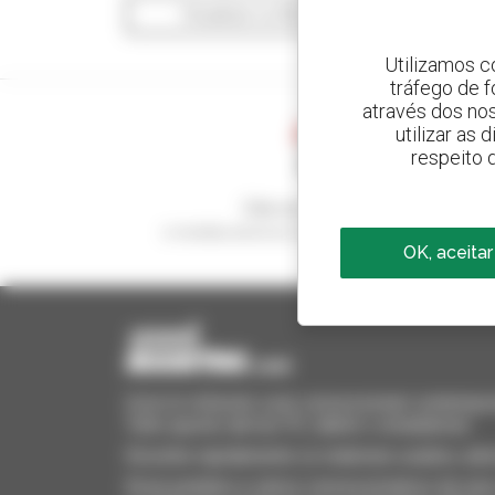
Visualizar os filtros de pesquisa
Utilizamos c
tráfego de 
através dos no
utilizar as
respeito 
Crie os seus alertas
e receba anúncios de equipamentos usados
OK, aceitar
Invia le richieste a più concessionari contempora
Tutto questo dal tuo PC, tablet o smartphone.
Encontre rapidamente os materiais usados, adi
Envie pedidos a vários concessionários de uma 