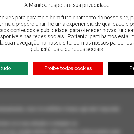
A Manitou respeita a sua privacidade
ookies para garantir o bom funcionamento do nosso site, pa
forma a proporcionar-lhe uma experiência de qualidade e p
ssos conteúdos e publicidade, para oferecer novas funcion
 disponíveis nas redes sociais . Portanto, partilhamos esta i
da sua navegação no nosso site, com os nossos parceiros a
publicitários e de redes sociais
800 concessionários
A Manitou em todo o mundo
 tudo
Proíbe todos cookies
Pe
neamente, ricevi le notifiche in base agli alert impostati.
cione-os à sua seleção e compare-os.
só vez, receba alertas sobre critérios interessantes para