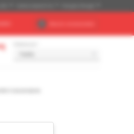
(US$)
Sistema Imperial (ft, lb)
Português (Portugal)
NÁRIO
Área do concessionário
eq
Ordenar por
nde à sua pesquisa.