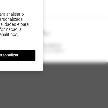
ra analisar o
ersonalizada
alidades e para
nformação, a
nalíticos,
1 em cada 4 telescópicos
vendido no mundo é um manitou
rsonalizar