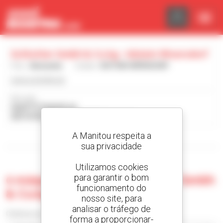
Painel de Gerenciamento de Cookies
Schlotter Gmbh & Co.kg - Idstein-Woersdorf
País :
Alemanha
Cidade :
IDSTEIN-WÖRSDORF
www.schlotter.de
Morada :
HAUPTSTRASSE 64
65510 IDSTEIN-WÖRSDORF Alemanha
A Manitou respeita a
Visualizar os filtros de pesquisa
sua privacidade
Utilizamos cookies
para garantir o bom
0 máquina usada no Schlotter Gmbh
funcionamento do
& Co.kg - Idstein-Woersdorf
nosso site, para
analisar o tráfego de
Ordenar por
forma a proporcionar-