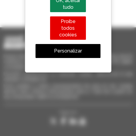
OK, aceitar
tudo
1 em cada 4 telescópicos
vendido no mundo é um manitou
Proíbe
todos
cookies
Personalizar
Invia le richieste a più concessionari contemporaneamente, ricevi le
notifiche in base agli alert impostati. Tutto questo dal tuo PC, tablet
o smartphone.
Encontre rapidamente os materiais usados, adicione-os à sua
seleção e compare-os.
Envie pedidos a vários concessionários de uma só vez, receba
alertas sobre critérios interessantes para si. Tudo isto a partir do
seu computador, tablet ou smartphone.
Siga-nos