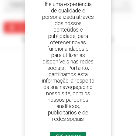
lhe uma experiência
de qualidade e
personalizada através
dos nossos
Criar um alerta
conteúdos e
publicidade, para
Nenhum resultado corresponde à sua pesquisa.
oferecer novas
funcionalidades e
para utilizar as
disponíveis nas redes
sociais . Portanto,
partilhamos esta
Crie os seus alertas
informação, a respeito
e receba anúncios de equipamentos usados
da sua navegação no
nosso site, com os
nossos parceiros
analíticos,
800 concessionários
publicitários e de
A Manitou em todo o mundo
redes sociais