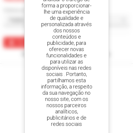
forma a proporcionar-
Ordenar por
lhe uma experiência
de qualidade e
personalizada através
dos nossos
conteúdos e
publicidade, para
Criar um alerta
oferecer novas
Nenhum resultado corresponde à sua pesquisa.
funcionalidades e
para utilizar as
disponíveis nas redes
sociais . Portanto,
partilhamos esta
informação, a respeito
Crie os seus alertas
da sua navegação no
e receba anúncios de equipamentos usados
nosso site, com os
nossos parceiros
analíticos,
publicitários e de
redes sociais
800 concessionários
A Manitou em todo o mundo