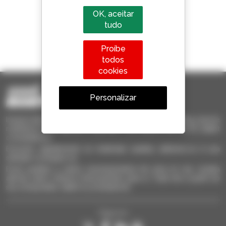
OK, aceitar
tudo
1 em cada 4 telescópicos
Proíbe
vendido no mundo é um manitou
todos
cookies
Personalizar
Invia le richieste a più concessionari contemporaneamente, ricevi le
notifiche in base agli alert impostati. Tutto questo dal tuo PC, tablet
o smartphone.
Encontre rapidamente os materiais usados, adicione-os à sua
seleção e compare-os.
Envie pedidos a vários concessionários de uma só vez, receba
alertas sobre critérios interessantes para si. Tudo isto a partir do
seu computador, tablet ou smartphone.
Siga-nos