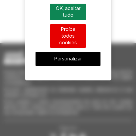
OK, aceitar
tudo
1 em cada 4 telescópicos
Proíbe
vendido no mundo é um manitou
todos
cookies
Personalizar
Invia le richieste a più concessionari contemporaneamente, ricevi le
notifiche in base agli alert impostati. Tutto questo dal tuo PC, tablet
o smartphone.
Encontre rapidamente os materiais usados, adicione-os à sua
seleção e compare-os.
Envie pedidos a vários concessionários de uma só vez, receba
alertas sobre critérios interessantes para si. Tudo isto a partir do
seu computador, tablet ou smartphone.
Siga-nos