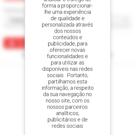
forma a proporcionar-
Ordenar por
lhe uma experiência
de qualidade e
personalizada através
dos nossos
conteúdos e
publicidade, para
Criar um alerta
oferecer novas
Nenhum resultado corresponde à sua pesquisa.
funcionalidades e
para utilizar as
disponíveis nas redes
sociais . Portanto,
partilhamos esta
informação, a respeito
Crie os seus alertas
da sua navegação no
e receba anúncios de equipamentos usados
nosso site, com os
nossos parceiros
analíticos,
publicitários e de
redes sociais
800 concessionários
A Manitou em todo o mundo