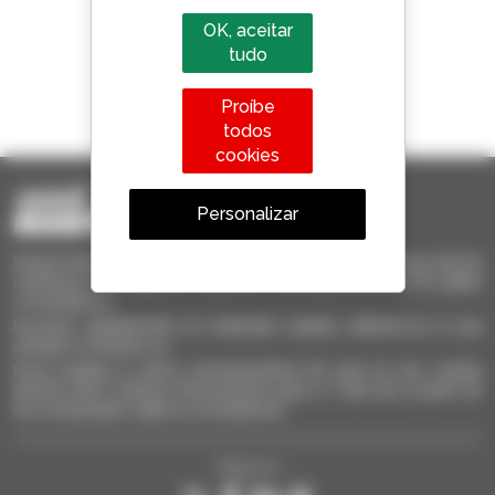
OK, aceitar
tudo
1 em cada 4 telescópicos
Proíbe
vendido no mundo é um manitou
todos
cookies
Personalizar
Invia le richieste a più concessionari contemporaneamente, ricevi le
notifiche in base agli alert impostati. Tutto questo dal tuo PC, tablet
o smartphone.
Encontre rapidamente os materiais usados, adicione-os à sua
seleção e compare-os.
Envie pedidos a vários concessionários de uma só vez, receba
alertas sobre critérios interessantes para si. Tudo isto a partir do
seu computador, tablet ou smartphone.
Siga-nos