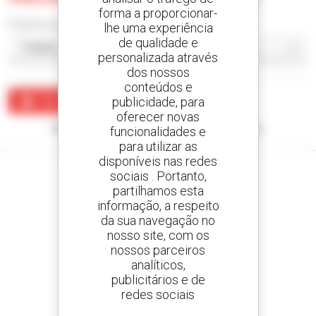
forma a proporcionar-
Ordenar por
lhe uma experiência
de qualidade e
personalizada através
dos nossos
conteúdos e
publicidade, para
Criar um alerta
oferecer novas
Nenhum resultado corresponde à sua pesquisa.
funcionalidades e
para utilizar as
disponíveis nas redes
sociais . Portanto,
partilhamos esta
informação, a respeito
Crie os seus alertas
da sua navegação no
e receba anúncios de equipamentos usados
nosso site, com os
nossos parceiros
analíticos,
publicitários e de
redes sociais
800 concessionários
A Manitou em todo o mundo