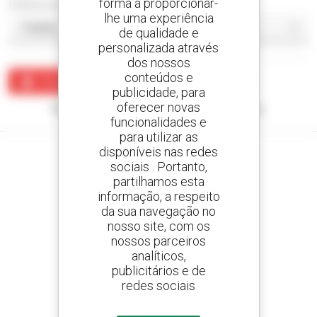
forma a proporcionar-
Ordenar por
lhe uma experiência
de qualidade e
personalizada através
dos nossos
conteúdos e
Criar um alerta
publicidade, para
oferecer novas
Nenhum resultado corresponde à sua pesquisa.
funcionalidades e
para utilizar as
disponíveis nas redes
sociais . Portanto,
partilhamos esta
Crie os seus alertas
informação, a respeito
e receba anúncios de equipamentos usados
da sua navegação no
nosso site, com os
nossos parceiros
analíticos,
publicitários e de
800 concessionários
redes sociais
A Manitou em todo o mundo