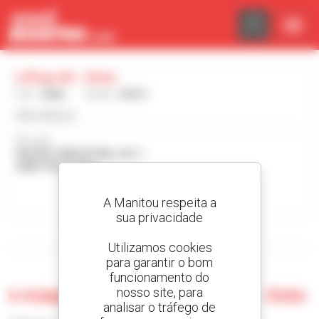
Painel de Gerenciamento de Cookies
Liftop Srl - Dolo
País :
Itália
Cidade :
DOLO
http://liftop.it/
Morada :
VIA DELL'INDUSTRIA, 4/A-1
30031 DOLO Itália
Contactar o concessionário
A Manitou respeita a
sua privacidade
Visualizar os filtros de pesquisa
Utilizamos cookies
para garantir o bom
funcionamento do
0 máquina usada no Liftop Srl - Dolo
nosso site, para
analisar o tráfego de