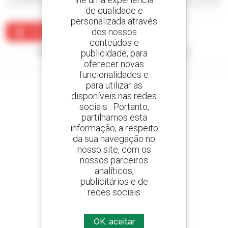
de qualidade e
personalizada através
dos nossos
Criar um alerta
conteúdos e
Nenhum resultado corresponde à sua pesquisa.
publicidade, para
oferecer novas
funcionalidades e
para utilizar as
disponíveis nas redes
sociais . Portanto,
Crie os seus alertas
partilhamos esta
e receba anúncios de equipamentos usados
informação, a respeito
da sua navegação no
nosso site, com os
nossos parceiros
analíticos,
800 concessionários
publicitários e de
A Manitou em todo o mundo
redes sociais
OK, aceitar