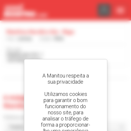
Painel de Gerenciamento de Cookies
Manitou Nordics Sia - Riga
País :
Letónia
Cidade :
RIGA
Morada :
PIEDRUJAS STR. 7
1073 RIGA Letónia
Visualizar os filtros de pesquisa
A Manitou respeita a
sua privacidade
Utilizamos cookies
0 máquina usada no Manitou
para garantir o bom
Nordics Sia - Riga
funcionamento do
nosso site, para
Ordenar por
analisar o tráfego de
forma a proporcionar-
lhe uma experiência