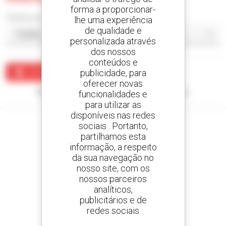
forma a proporcionar-
Ordenar por
lhe uma experiência
de qualidade e
personalizada através
dos nossos
conteúdos e
publicidade, para
Criar um alerta
oferecer novas
Nenhum resultado corresponde à sua pesquisa.
funcionalidades e
para utilizar as
disponíveis nas redes
sociais . Portanto,
partilhamos esta
informação, a respeito
Crie os seus alertas
da sua navegação no
e receba anúncios de equipamentos usados
nosso site, com os
nossos parceiros
analíticos,
publicitários e de
redes sociais
800 concessionários
A Manitou em todo o mundo