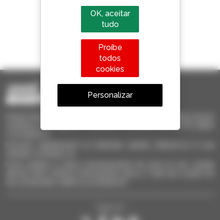
OK, aceitar
tudo
1 em cada 4 telescópicos
Proíbe
vendido no mundo é um manitou
todos
cookies
Personalizar
Invia le richieste a più concessionari contemporaneamente, ricevi le
notifiche in base agli alert impostati. Tutto questo dal tuo PC, tablet
o smartphone.
Encontre rapidamente os materiais usados, adicione-os à sua
seleção e compare-os.
Envie pedidos a vários concessionários de uma só vez, receba
alertas sobre critérios interessantes para si. Tudo isto a partir do
seu computador, tablet ou smartphone.
Siga-nos