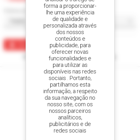
forma a proporcionar-
Ordenar por
lhe uma experiência
de qualidade e
personalizada através
dos nossos
conteúdos e
publicidade, para
Criar um alerta
oferecer novas
Nenhum resultado corresponde à sua pesquisa.
funcionalidades e
para utilizar as
disponíveis nas redes
sociais . Portanto,
partilhamos esta
informação, a respeito
Crie os seus alertas
da sua navegação no
e receba anúncios de equipamentos usados
nosso site, com os
nossos parceiros
analíticos,
publicitários e de
redes sociais
800 concessionários
A Manitou em todo o mundo