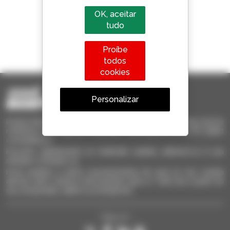
OK, aceitar
tudo
1 em cada 4 telescópicos
Proíbe
vendido no mundo é um manitou
todos
cookies
Personalizar
Invia le richieste a più concessionari contemporaneamente, ricevi le
notifiche in base agli alert impostati. Tutto questo dal tuo PC, tablet
o smartphone.
Encontre rapidamente os materiais usados, adicione-os à sua
seleção e compare-os.
Envie pedidos a vários concessionários de uma só vez, receba
alertas sobre critérios interessantes para si. Tudo isto a partir do
seu computador, tablet ou smartphone.
Siga-nos