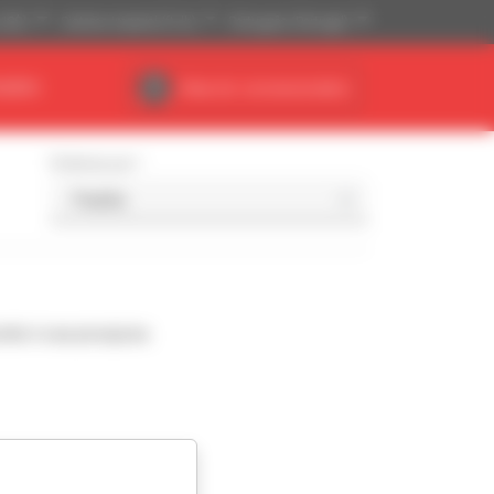
(US$)
Sistema Imperial (ft, lb)
Português (Portugal)
NÁRIO
Área do concessionário
Ordenar por
nde à sua pesquisa.