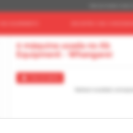
Dólar dos Estados Unidos 
 SEU EQUIPAMENTO
ENCONTRE O SEU CONCESSIO
0 máquina usada no Ab
Equipment - Whangarei
Criar um alerta
Nenhum resultado correspo