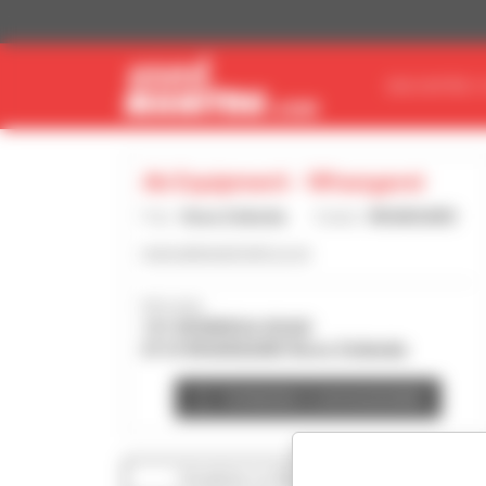
Painel de Gerenciamento de Cookies
ENCONTRE O
Ab Equipment - Whangarei
País :
Nova Zelândia
Cidade :
WHANGAREI
www.abequipment.co.nz
Morada :
131 KIOREROA ROAD
0110 WHANGAREI Nova Zelândia
Contactar o concessionário
Visualizar os filtros de pesquisa