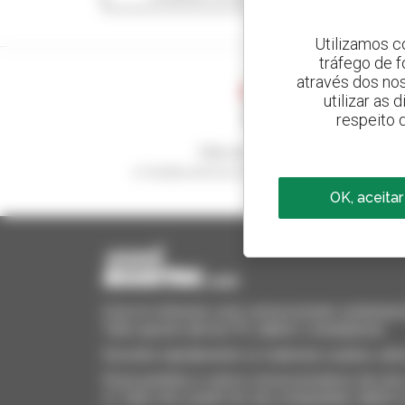
Utilizamos c
tráfego de 
através dos no
utilizar as
respeito 
Crie os seus alertas
e receba anúncios de equipamentos usados
OK, aceitar
Invia le richieste a più concessionari contempora
Tutto questo dal tuo PC, tablet o smartphone.
Encontre rapidamente os materiais usados, adi
Envie pedidos a vários concessionários de uma 
si. Tudo isto a partir do seu computador, tablet