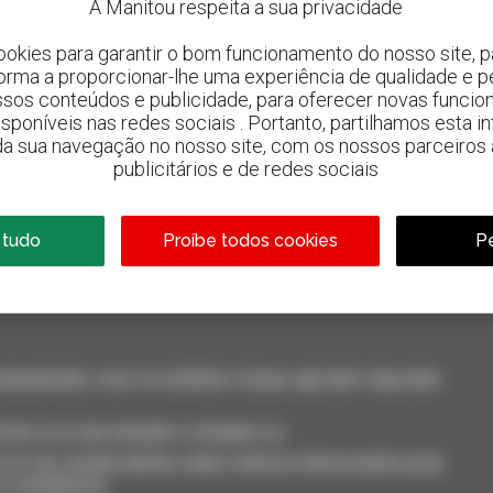
A Manitou respeita a sua privacidade
ookies para garantir o bom funcionamento do nosso site, pa
forma a proporcionar-lhe uma experiência de qualidade e p
ssos conteúdos e publicidade, para oferecer novas funcion
 disponíveis nas redes sociais . Portanto, partilhamos esta i
da sua navegação no nosso site, com os nossos parceiros a
publicitários e de redes sociais
800 concessionários
A Manitou em todo o mundo
 tudo
Proíbe todos cookies
Pe
neamente, ricevi le notifiche in base agli alert impostati.
cione-os à sua seleção e compare-os.
só vez, receba alertas sobre critérios interessantes para
 ou smartphone.