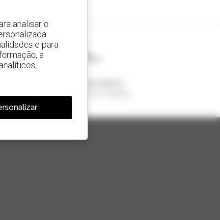
ra analisar o
ersonalizada
alidades e para
nformação, a
nalíticos,
1 em cada 4 telescópicos
vendido no mundo é um manitou
rsonalizar