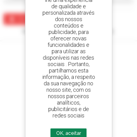
de qualidade e
personalizada através
dos nossos
Criar um alerta
conteúdos e
Nenhum resultado corresponde à sua pesquisa.
publicidade, para
oferecer novas
funcionalidades e
para utilizar as
disponíveis nas redes
sociais . Portanto,
Crie os seus alertas
partilhamos esta
e receba anúncios de equipamentos usados
informação, a respeito
da sua navegação no
nosso site, com os
nossos parceiros
analíticos,
800 concessionários
publicitários e de
A Manitou em todo o mundo
redes sociais
OK, aceitar