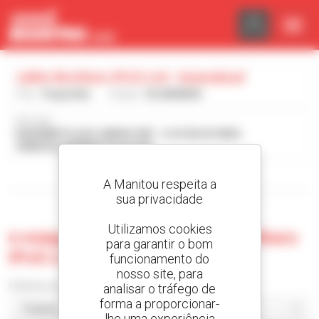
Painel de Gerenciamento de Cookies
Jaffer Brothers (Pvt) Ltd - Islamabad
País :
Paquistão
Cidade :
ISLAMABAD
Morada :
KASHMIR PLAZA JINNAH AVE - G 6/3 BLUE AREA
44000 ISLAMABAD Paquistão
Visualizar os filtros de pesquisa
A Manitou respeita a
sua privacidade
Utilizamos cookies
0 máquina usada no Jaffer Brothers
para garantir o bom
(Pvt) Ltd - Islamabad
funcionamento do
nosso site, para
Ordenar por
analisar o tráfego de
forma a proporcionar-
lhe uma experiência