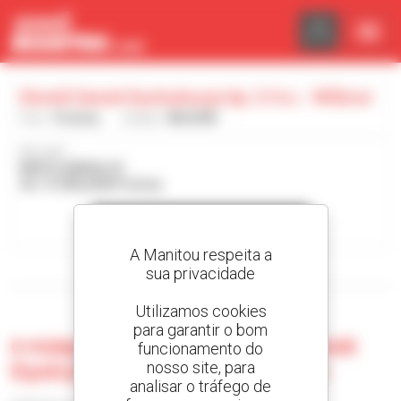
Painel de Gerenciamento de Cookies
Stomil Sanok Dystrybucja Sp. Z O.o. - Wilkow
País :
Polónia
Cidade :
WILKÓW
Morada :
WROCŁAWSKA 25
46-113 WILKÓW Polónia
Contactar o concessionário
A Manitou respeita a
Visualizar os filtros de pesquisa
sua privacidade
Utilizamos cookies
para garantir o bom
0 máquina usada no Stomil Sanok
funcionamento do
Dystrybucja Sp. Z O.o. - Wilkow
nosso site, para
analisar o tráfego de