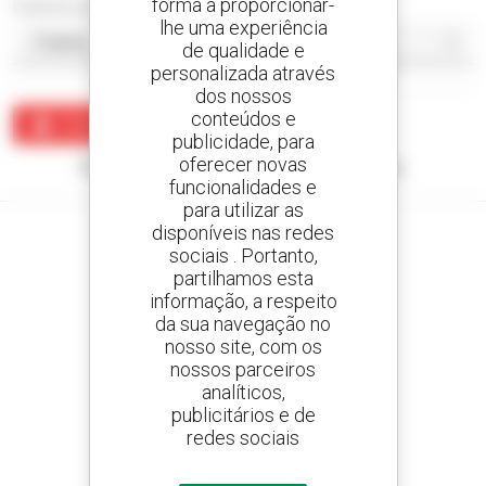
forma a proporcionar-
Ordenar por
lhe uma experiência
de qualidade e
personalizada através
dos nossos
conteúdos e
Criar um alerta
publicidade, para
oferecer novas
Nenhum resultado corresponde à sua pesquisa.
funcionalidades e
para utilizar as
disponíveis nas redes
sociais . Portanto,
partilhamos esta
Crie os seus alertas
informação, a respeito
e receba anúncios de equipamentos usados
da sua navegação no
nosso site, com os
nossos parceiros
analíticos,
publicitários e de
800 concessionários
redes sociais
A Manitou em todo o mundo