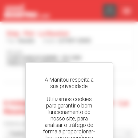
Painel de Gerenciamento de Cookies
Dmp - Pmi - La Reunion
País :
Reunião
Cidade :
LE PORT CEDEX
Morada :
9, RUE CHARLES DARWIN - ZAC 2000
97829 LE PORT CEDEX Reunião
Visualizar os filtros de pesquisa
A Manitou respeita a
sua privacidade
Utilizamos cookies
0 máquina usada no Dmp - Pmi - La
para garantir o bom
Reunion
funcionamento do
nosso site, para
Ordenar por
analisar o tráfego de
forma a proporcionar-
lhe uma experiência