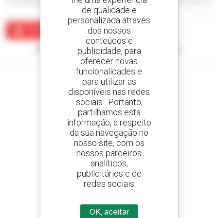
de qualidade e
personalizada através
dos nossos
Criar um alerta
conteúdos e
Nenhum resultado corresponde à sua pesquisa.
publicidade, para
oferecer novas
funcionalidades e
para utilizar as
disponíveis nas redes
sociais . Portanto,
Crie os seus alertas
partilhamos esta
e receba anúncios de equipamentos usados
informação, a respeito
da sua navegação no
nosso site, com os
nossos parceiros
analíticos,
800 concessionários
publicitários e de
A Manitou em todo o mundo
redes sociais
OK, aceitar